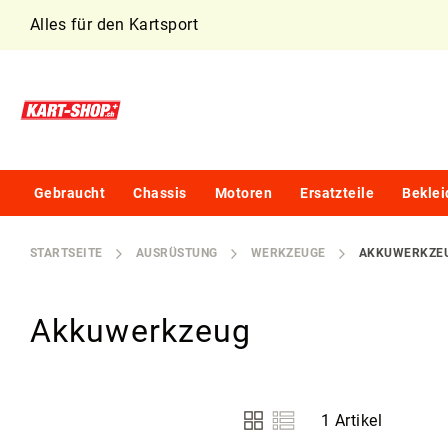
Alles für den Kartsport
G
Gebraucht
Chassis
Motoren
Ersatzteile
Bekle
e
b
r
STARTSEITE
AUSRÜSTUNG
WERKZEUGE
AKKUWERKZE
a
u
c
h
Akkuwerkzeug
t
C
h
a
1
Artikel
s
Ansicht