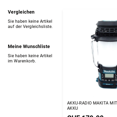
s
als
i
s
Vergleichen
M
Sie haben keine Artikel
o
auf der Vergleichsliste.
t
o
re
n
Meine Wunschliste
E
Sie haben keine Artikel
r
im Warenkorb.
s
a
t
z
t
e
il
e
AKKU-RADIO MAKITA MI
B
AKKU
e