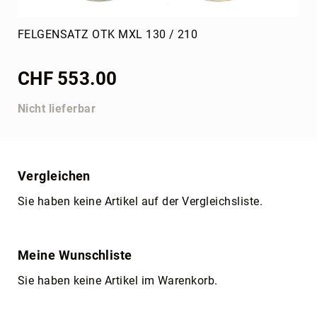
Mechanikerzubehör
FELGENSATZ OTK MXL 130 / 210
Team
50
Jahre
CHF 553.00
Ausrüstung
Werkzeuge
Nicht lieferbar
Reifenmontage,
Demontage
Kabelbaum
evo
Vergleichen
Akkuwerkzeug
Sie haben keine Artikel auf der Vergleichsliste.
Inbus
Kerzenschlüssel
Spezialwerkzeug
Meine Wunschliste
Zeitmesssysteme
Sie haben keine Artikel im Warenkorb.
AIM
MyChron
Display