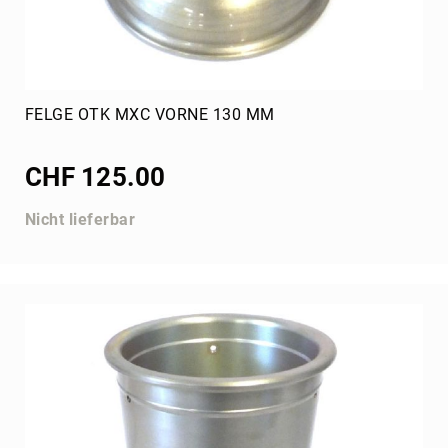
FIA
OTK
Bremse
Felgen
FELGE OTK MXC VORNE 130 MM
Verschalung
Tank
CHF 125.00
Radstern
Steuerung
Nicht lieferbar
Hinterachse
Birel
Kart
Republic
Motoren
Motor
komplett
Rotax
TM