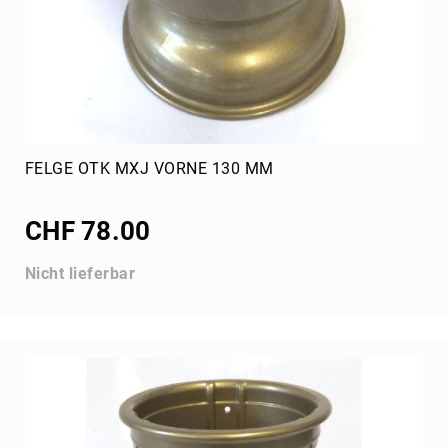
Vega
Uebersetzung
Ketten
Schaltkart
(428)
Ketten
Standard
FELGE OTK MXJ VORNE 130 MM
(219)
Kränze
CHF 78.00
Standard
(219)
Nicht lieferbar
Kränze
Schaltkart
(428)
Sitz
Tillett
Imaf
Jecko