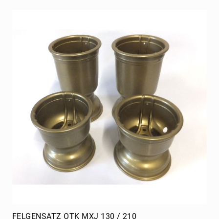
MAX
Filter
MAX
Auspuff
MAX
Werkzeug
MAX
Zubehör
Rotax
Rotax
Ersatzteile
DD2
Gehäuse
DD2
Kupplung
DD2
Kühler
DD2
FELGENSATZ OTK MXJ 130 / 210