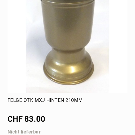
T-
Group
Kühlsystem
Kühler
Zusatzkühler
Schläuche
Bekleidung
Overall
Alpinestars
CRG
Rippenschutz
Bengio
Tillett
FELGE OTK MXJ HINTEN 210MM
Alpinestars
CHF 83.00
Zubehör
Taschen
Nicht lieferbar