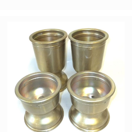
Handschuhe
Minus
273
Alpinestars
CRG
Bekleidung
LH,
Kalikart
Kartschuhe
Alpinestars
CRG
Regenbekleidung
Helme
Arai
Zubehör
Visiere
Arai
Schuberth