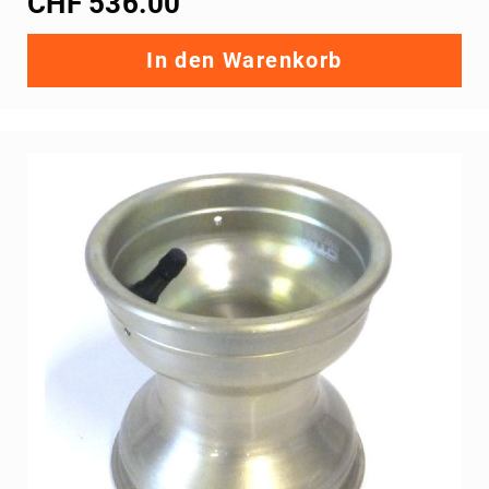
CHF 536.00
30
mm
In den Warenkorb
Achsen
40
mm
Achsen
50
mm
Bremse
Lager,
Halter,
Keile
Varia
Verschalung
NA3
Bremsstangen
Stossstange
hinten