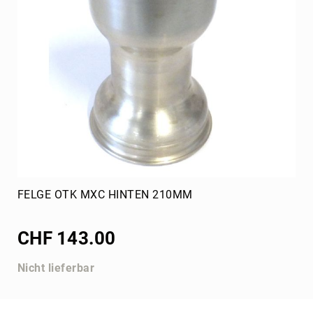
Schalter
Rotax
Ersatzteile
Gehäuse
MAX
Kurbelwelle
MAX
Zylinder
Auslasschieber
Kupplung
MAX
FELGE OTK MXC HINTEN 210MM
Zündung
evo
CHF 143.00
Batterie,
Ladegerät
Nicht lieferbar
Vergaser
Dellorto
Kühler