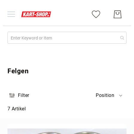
Gebraucht
Chassis
Felgen
Kart
komplett
Motoren
Filter
Position
Diverses
Chassis
7
Artikel
Chassis
komplett
Kart
Republic