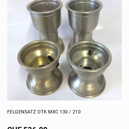
CRG
T-
Group
Stabilisatoren
Beklebung
Tank
Rahmen
Radstern
vorne
Radstern
hinten
Achsschenkel
D10
mm
Stossstange
FELGENSATZ OTK MXC 130 / 210
hinten
Mini
Achsen