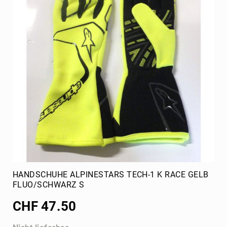
T-
Group
Kühlsystem
Kühler
Zusatzkühler
Schläuche
Bekleidung
Overall
Alpinestars
CRG
Rippenschutz
Bengio
Tillett
HANDSCHUHE ALPINESTARS TECH-1 K RACE GELB
Alpinestars
FLUO/SCHWARZ S
Zubehör
CHF 47.50
Taschen