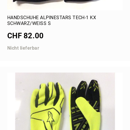
Mechanikerzubehör
Team
HANDSCHUHE ALPINESTARS TECH-1 KX
50
SCHWARZ/WEISS S
Jahre
CHF 82.00
Ausrüstung
Werkzeuge
Reifenmontage,
Nicht lieferbar
Demontage
Kabelbaum
evo
Akkuwerkzeug
Inbus
Kerzenschlüssel
Spezialwerkzeug
Zeitmesssysteme
AIM
MyChron
Display