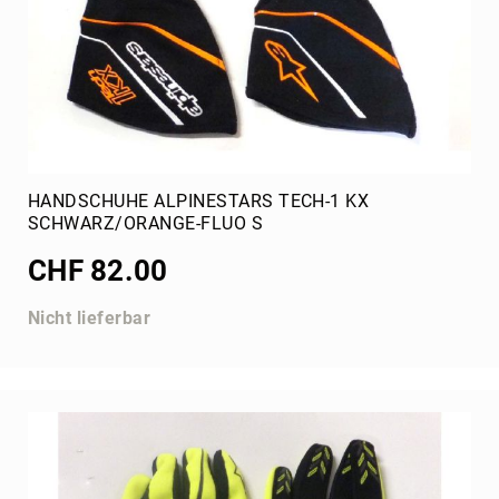
Vega
Uebersetzung
Ketten
Schaltkart
(428)
Ketten
Standard
(219)
HANDSCHUHE ALPINESTARS TECH-1 KX
SCHWARZ/ORANGE-FLUO S
Kränze
Standard
CHF 82.00
(219)
Kränze
Nicht lieferbar
Schaltkart
(428)
Sitz
Tillett
Imaf
Jecko