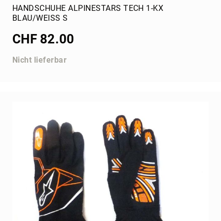
Filter
HANDSCHUHE ALPINESTARS TECH 1-KX
DD2
BLAU/WEISS S
Auspuff
CHF 82.00
DD2
Werkzeuge
Nicht lieferbar
DD2
Stossstange
DD2
Schaltung
DD2
TM
Ersatzteile
TM
125
ccm
Ersatzteile
Reifen
Mojo
Dunlop