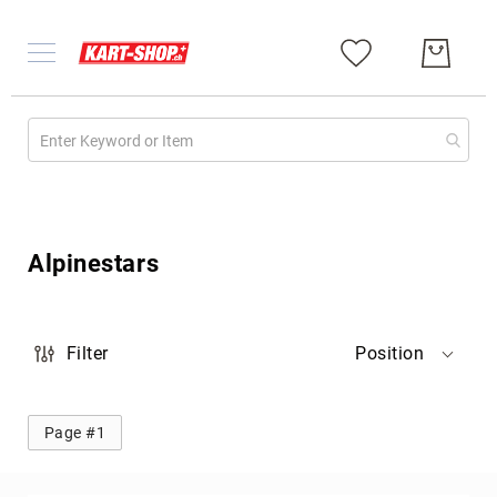
Gebraucht
Chassis
Alpinestars
Kart
komplett
Motoren
Filter
Position
Diverses
Chassis
Chassis
Page #1
komplett
Kart
Republic