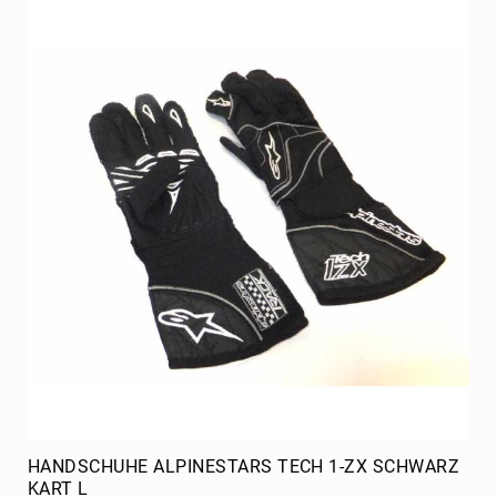
CRG
T-
Group
Stabilisatoren
Beklebung
Tank
Rahmen
Radstern
vorne
Radstern
hinten
Achsschenkel
D10
mm
Stossstange
hinten
Mini
HANDSCHUHE ALPINESTARS TECH 1-ZX SCHWARZ
KART L
Achsen