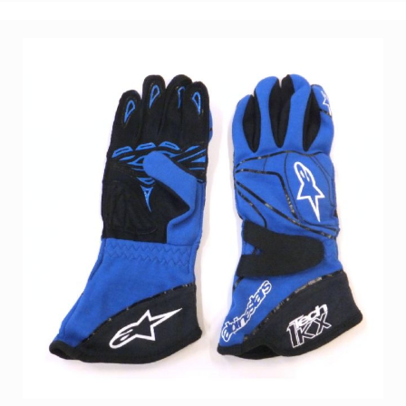
MAX
Filter
MAX
Auspuff
MAX
Werkzeug
MAX
Zubehör
Rotax
Rotax
Ersatzteile
DD2
Gehäuse
DD2
Kupplung
DD2
Kühler
DD2