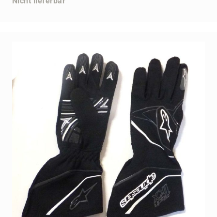
Nicht lieferbar
Handschuhe
Minus
273
Alpinestars
CRG
Bekleidung
LH,
Kalikart
Kartschuhe
Alpinestars
CRG
Regenbekleidung
Helme
Arai
Zubehör
Visiere
Arai
Schuberth