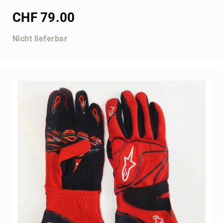
30
CHF 79.00
mm
Achsen
Nicht lieferbar
40
mm
Achsen
50
mm
Bremse
Lager,
Halter,
Keile
Varia
Verschalung
NA3
Bremsstangen
Stossstange
hinten