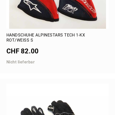
FIA
OTK
Bremse
Felgen
Verschalung
HANDSCHUHE ALPINESTARS TECH 1-KX
Tank
ROT/WEISS S
Radstern
CHF 82.00
Steuerung
Hinterachse
Nicht lieferbar
Birel
Kart
Republic
Motoren
Motor
komplett
Rotax
TM