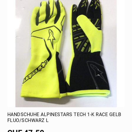
etc.
Messgeräte
Kartwagen
Batterien
Wasserpumpe
Schmiermittel
Oel
Reiniger
Bremsflüssigkeit
Getriebeoel
Oele
XPS
HANDSCHUHE ALPINESTARS TECH 1-K RACE GELB
FLUO/SCHWARZ L