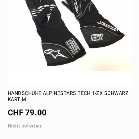
Schalter
Rotax
Ersatzteile
Gehäuse
MAX
Kurbelwelle
MAX
Zylinder
Auslasschieber
Kupplung
MAX
Zündung
HANDSCHUHE ALPINESTARS TECH 1-ZX SCHWARZ
evo
KART M
Batterie,
CHF 79.00
Ladegerät
Vergaser
Nicht lieferbar
Dellorto
Kühler