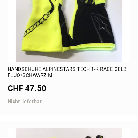
AIM
Mychron
Sensoren
Stoppuhr
Zubehör
Material
Ordnung
Klebeband,
Kabelbinder
HANDSCHUHE ALPINESTARS TECH 1-K RACE GELB
FLUO/SCHWARZ M
Ballast
Schaltsysteme
CHF 47.50
Zündkerze
Nicht lieferbar
Kabelführungen
SKP
Teamware
Tank,
Trichter