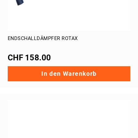
etc.
Messgeräte
Kartwagen
Batterien
ENDSCHALLDÄMPFER ROTAX
Wasserpumpe
Schmiermittel
Oel
CHF 158.00
Reiniger
In den Warenkorb
Bremsflüssigkeit
Getriebeoel
Oele
XPS