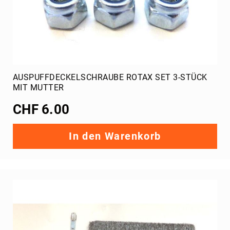
MAX
Filter
MAX
Auspuff
MAX
Werkzeug
AUSPUFFDECKELSCHRAUBE ROTAX SET 3-STÜCK
MAX
MIT MUTTER
Zubehör
CHF 6.00
Rotax
Rotax
In den Warenkorb
Ersatzteile
DD2
Gehäuse
DD2
Kupplung
DD2
Kühler
DD2