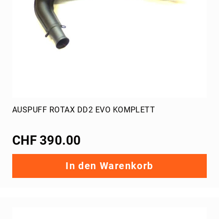
Handschuhe
Minus
273
Alpinestars
CRG
Bekleidung
LH,
Kalikart
Kartschuhe
Alpinestars
AUSPUFF ROTAX DD2 EVO KOMPLETT
CRG
CHF 390.00
Regenbekleidung
Helme
Arai
In den Warenkorb
Zubehör
Visiere
Arai
Schuberth