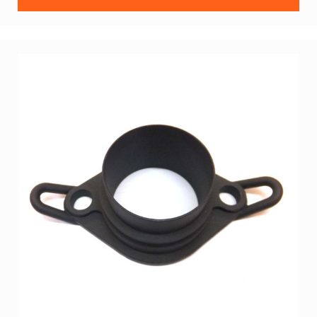
Vega
Uebersetzung
Ketten
Schaltkart
(428)
Ketten
Standard
(219)
Kränze
Standard
(219)
Kränze
Schaltkart
(428)
Sitz
Tillett
Imaf
Jecko