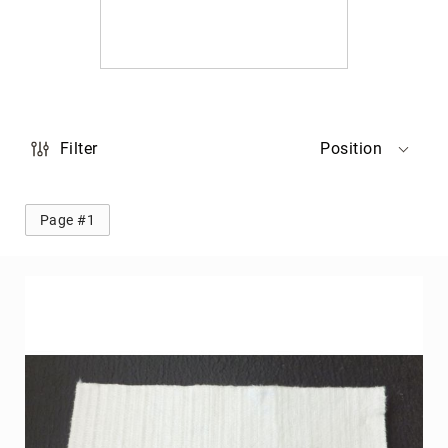
CRG
T-
Group
Stabilisatoren
Beklebung
Tank
Filter
Position
Rahmen
Radstern
Page #1
vorne
Radstern
hinten
Achsschenkel
D10
mm
Stossstange
hinten
Mini
Achsen