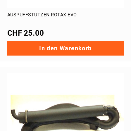
T-
Group
AUSPUFFSTUTZEN ROTAX EVO
Kühlsystem
Kühler
CHF 25.00
Zusatzkühler
Schläuche
In den Warenkorb
Bekleidung
Overall
Alpinestars
CRG
Rippenschutz
Bengio
Tillett
Alpinestars
Zubehör
Taschen