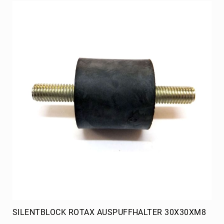
FIA
OTK
Bremse
Felgen
Verschalung
Tank
Radstern
Steuerung
Hinterachse
Birel
Kart
Republic
Motoren
Motor
komplett
Rotax
SILENTBLOCK ROTAX AUSPUFFHALTER 30X30XM8
TM