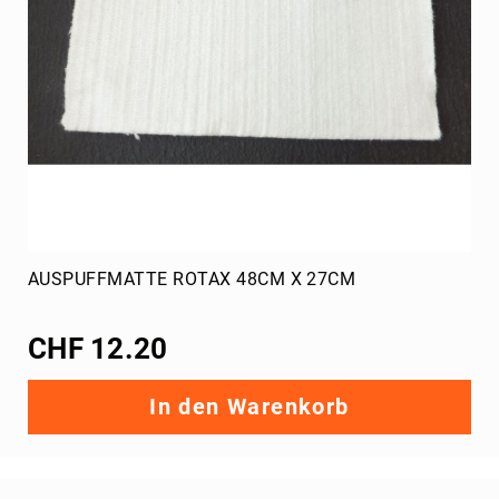
30
mm
Achsen
40
mm
Achsen
50
mm
Bremse
Lager,
AUSPUFFMATTE ROTAX 48CM X 27CM
Halter,
Keile
CHF 12.20
Varia
Verschalung
NA3
In den Warenkorb
Bremsstangen
Stossstange
hinten